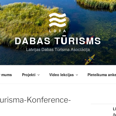
DABAS TŪRISMS
Latvijas Dabas Tūrisma Asociācija
r mums
Projekti
Video lekcijas
Pieteikuma ank
Turisma-Konference-
L
A