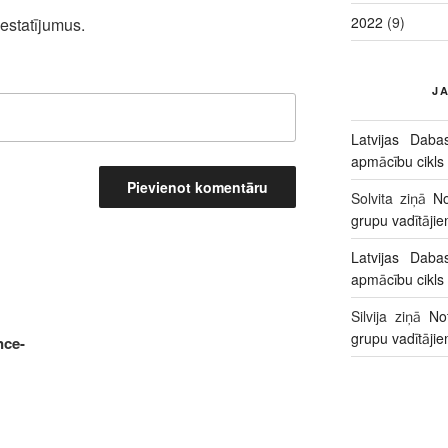
2022
(9)
iestatījumus.
J
Latvijas Daba
apmācību cikls
Solvita
ziņā
No
grupu vadītāji
Latvijas Daba
apmācību cikls
Silvija
ziņā
No
grupu vadītāji
nce-