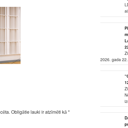
L
a
P
m
L
2
Z
2026. gada 22.
“
1
Z
N
i
cēta.
Obligātie lauki ir atzīmēti kā
*
D
p