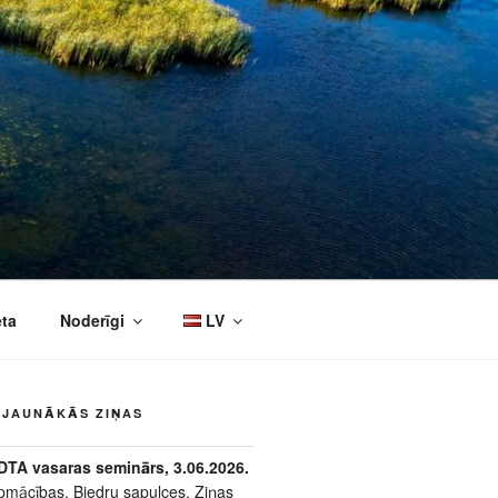
eta
Noderīgi
LV
JAUNĀKĀS ZIŅAS
DTA vasaras seminārs, 3.06.2026.
pmācības
,
Biedru sapulces
,
Ziņas