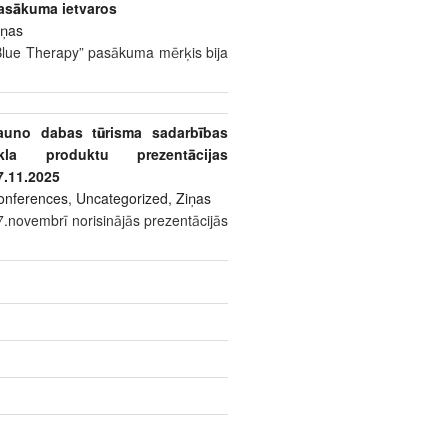
asākuma ietvaros
iņas
Blue Therapy” pasākuma mērķis bija
auno dabas tūrisma sadarbības
īkla produktu prezentācijas
7.11.2025
onferences
,
Uncategorized
,
Ziņas
7.novembrī norisinājās prezentācijās