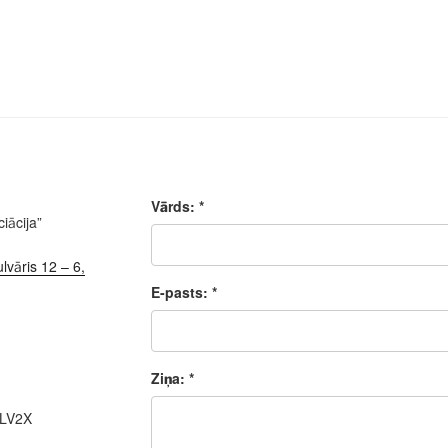
Vārds: *
iācija”
lvāris 12 – 6,
E-pasts: *
Ziņa: *
ALV2X