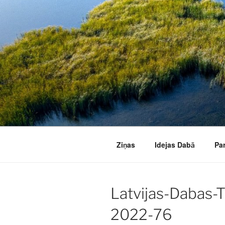
Doties
uz
saturu
Ziņas
Idejas Dabā
Pa
Latvijas-Dabas-
2022-76