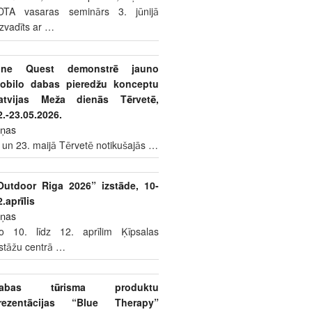
DTA vasaras seminārs 3. jūnijā
izvadīts ar
…
ine Quest demonstrē jauno
obilo dabas pieredžu konceptu
atvijas Meža dienās Tērvetē,
2.-23.05.2026.
iņas
 un 23. maijā Tērvetē notikušajās
…
Outdoor Riga 2026” izstāde, 10-
2.aprīlis
iņas
o 10. līdz 12. aprīlim Ķīpsalas
zstāžu centrā
…
abas tūrisma produktu
rezentācijas “Blue Therapy”