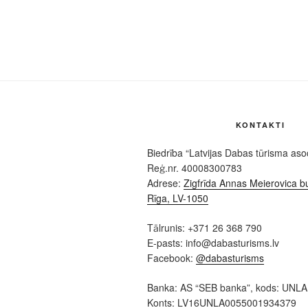
KONTAKTI
Biedrība “Latvijas Dabas tūrisma asoc
Reģ.nr. 40008300783
Adrese:
Zigfrīda Annas Meierovica bu
Rīga, LV-1050
Tālrunis: +371 26 368 790
E-pasts: info@dabasturisms.lv
Facebook:
@dabasturisms
Banka: AS “SEB banka”, kods: UNL
Konts: LV16UNLA0055001934379