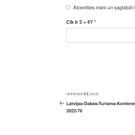
Atcerēties mani un saglabāt 
Cik ir 3 + 4?
*
Ziņu
Iepriekšējā
IEPRIEKŠĒJAIS
izvēlne
ziņa:
Latvijas-Dabas-Turisma-Konfere
2022-76