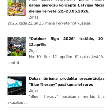
dabas pieredžu konceptu Latvijas Meža
dienās Tērvetē, 22.-23.05.2026.
Ziņas
2026. gada 22. un 23. maijā Tērvetē notikušajās
…
“Outdoor Riga 2026” izstāde, 10-
12.aprīlis
Ziņas
No 10. līdz 12. aprīlim Ķīpsalas izstāžu
centrā
…
Dabas tūrisma produktu prezentācijas
“Blue Therapy” pasākuma ietvaros
Ziņas
“Blue Therapy” pasākuma mērķis bija
aktualizēt
…