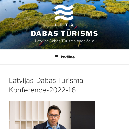
Doties
uz
saturu
DABAS TŪRISMS
Latvijas Dabas Tūrisma Asociācija
Izvēlne
Latvijas-Dabas-Turisma-
Konference-2022-16