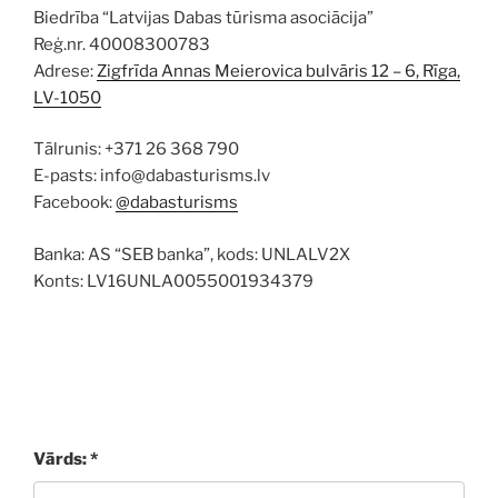
Biedrība “Latvijas Dabas tūrisma asociācija”
Reģ.nr. 40008300783
Adrese:
Zigfrīda Annas Meierovica bulvāris 12 – 6, Rīga,
LV-1050
Tālrunis: +371 26 368 790
E-pasts: info@dabasturisms.lv
Facebook:
@dabasturisms
Banka: AS “SEB banka”, kods: UNLALV2X
Konts: LV16UNLA0055001934379
Vārds: *