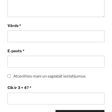
Vārds
*
E-pasts
*
Atcerēties mani un saglabāt iestatījumus.
Cik ir 3 + 4?
*