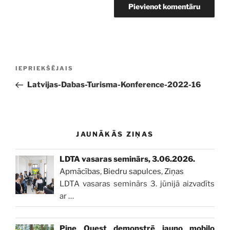
Ziņu
Iepriekšējā
IEPRIEKŠĒJAIS
izvēlne
ziņa:
Latvijas-Dabas-Turisma-Konference-2022-16
JAUNĀKĀS ZIŅAS
LDTA vasaras seminārs, 3.06.2026.
Apmācības
,
Biedru sapulces
,
Ziņas
LDTA vasaras seminārs 3. jūnijā aizvadīts
ar
…
Pine Quest demonstrē jauno mobilo