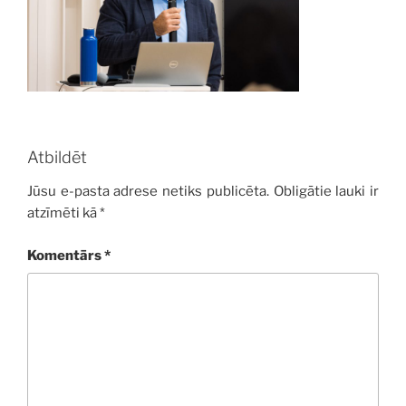
Atbildēt
Jūsu e-pasta adrese netiks publicēta.
Obligātie lauki ir
atzīmēti kā
*
Komentārs
*