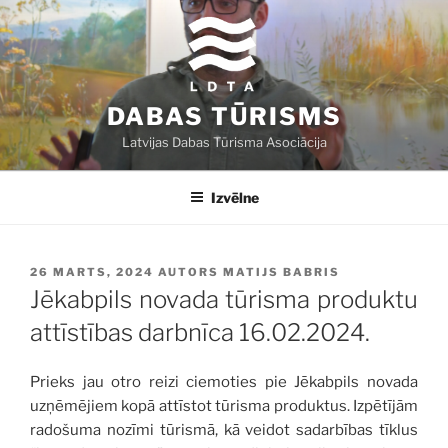
Doties
uz
saturu
DABAS TŪRISMS
Latvijas Dabas Tūrisma Asociācija
Izvēlne
PUBLICĒTS
26 MARTS, 2024
AUTORS
MATIJS BABRIS
Jēkabpils novada tūrisma produktu
attīstības darbnīca 16.02.2024.
Prieks jau otro reizi ciemoties pie Jēkabpils novada
uzņēmējiem kopā attīstot tūrisma produktus. Izpētījām
radošuma nozīmi tūrismā, kā veidot sadarbības tīklus