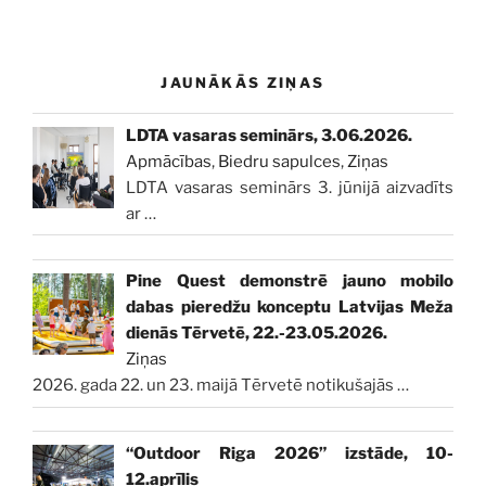
JAUNĀKĀS ZIŅAS
LDTA vasaras seminārs, 3.06.2026.
Apmācības
,
Biedru sapulces
,
Ziņas
LDTA vasaras seminārs 3. jūnijā aizvadīts
ar
…
Pine Quest demonstrē jauno mobilo
dabas pieredžu konceptu Latvijas Meža
dienās Tērvetē, 22.-23.05.2026.
Ziņas
2026. gada 22. un 23. maijā Tērvetē notikušajās
…
“Outdoor Riga 2026” izstāde, 10-
12.aprīlis