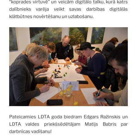
“koprades virtuvē” un veicām digitālo talku, kurā katrs
dalībnieks varēja veikt savas darbības digitālās
klātbūtnes novērtēšanu un uzlabošanu.
Pateicamies LDTA goda biedram Edgars Ražinskis un
LDTA valdes priekšsēdētājam Matijs Babris par
darbnīcas vadīšanu!