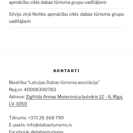
apmācību cikls dabas tūrisma grupu vadītājiem
Silvija
ziņā
Notiks apmācību cikls dabas tūrisma grupu
vadītājiem
KONTAKTI
Biedrība “Latvijas Dabas tūrisma asociācija”
Reģ.nr. 40008300783
Adrese:
Zigfrīda Annas Meierovica bulvāris 12 – 6, Rīga,
LV-1050
Tālrunis: +371 26 368 790
E-pasts: info@dabasturisms.lv
Facebook:
@dabasturisms