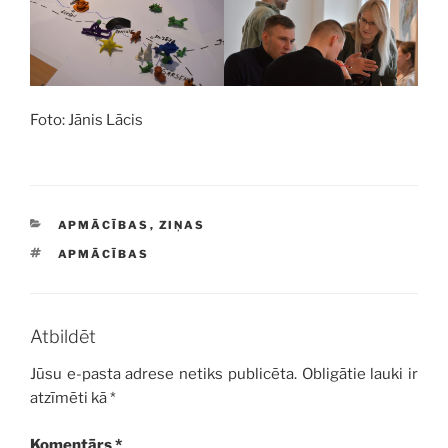
Foto: Jānis Lācis
KATEGORIJAS
APMĀCĪBAS
,
ZIŅAS
BIRKAS
APMĀCĪBAS
Atbildēt
Jūsu e-pasta adrese netiks publicēta.
Obligātie lauki ir
atzīmēti kā
*
Komentārs
*