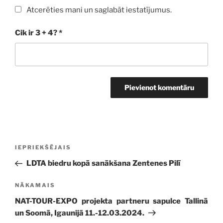
Atcerēties mani un saglabāt iestatījumus.
Cik ir 3 + 4?
*
Ziņu
Iepriekšējā
IEPRIEKŠĒJAIS
izvēlne
ziņa:
LDTA biedru kopā sanākšana Zentenes Pilī
Nākamā
NĀKAMAIS
ziņa
NAT-TOUR-EXPO projekta partneru sapulce Tallinā
un Soomā, Igaunijā 11.-12.03.2024.