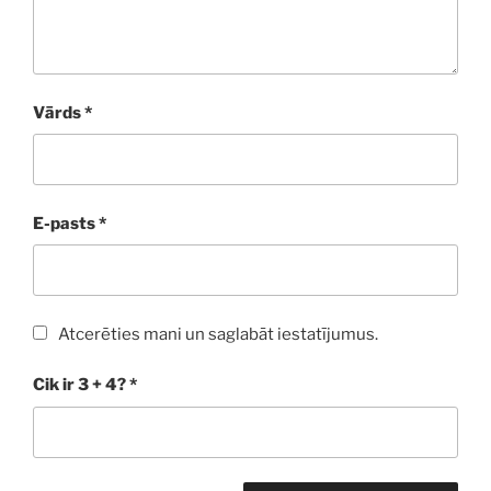
Vārds
*
E-pasts
*
Atcerēties mani un saglabāt iestatījumus.
Cik ir 3 + 4?
*