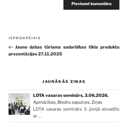
Ziņu
Iepriekšējā
IEPRIEKŠĒJAIS
izvēlne
ziņa:
Jauno dabas tūrisma sadarbības tīkla produktu
prezentācijas 27.11.2025
JAUNĀKĀS ZIŅAS
LDTA vasaras seminārs, 3.06.2026.
Apmācības
,
Biedru sapulces
,
Ziņas
LDTA vasaras seminārs 3. jūnijā aizvadīts
ar
…