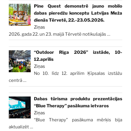
Pine Quest demonstrē jauno mobilo
dabas pieredžu konceptu Latvijas Meža
dienās Tērvetē, 22.-23.05.2026.
Ziņas
2026. gada 22. un 23. maijā Tērvetē notikušajās
…
“Outdoor Riga 2026” izstāde, 10-
12.aprīlis
Ziņas
No 10. līdz 12. aprīlim Ķīpsalas izstāžu
centrā
…
Dabas tūrisma produktu prezentācijas
“Blue Therapy” pasākuma ietvaros
Ziņas
“Blue Therapy” pasākuma mērķis bija
aktualizēt
…