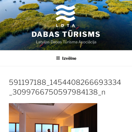
Doties
uz
saturu
DABAS TŪRISMS
Latvijas Dabas Tūrisma Asociācija
Izvēlne
591197188_1454408266693334
_3099766750597984138_n