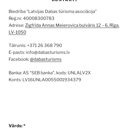
Biedrība “Latvijas Dabas tūrisma asociācija”
Reģ.nr. 40008300783
Adrese:
Zigfrīda Annas Meierovica bulvāris 12 – 6, Rīga,
LV-1050
Tālrunis: +371 26 368 790
E-pasts: info@dabasturisms.lv
Facebook:
@dabasturisms
Banka: AS “SEB banka”, kods: UNLALV2X
Konts: LV16UNLA0055001934379
Vārds: *