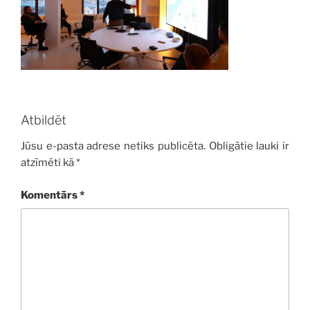
Atbildēt
Jūsu e-pasta adrese netiks publicēta.
Obligātie lauki ir
atzīmēti kā
*
Komentārs
*