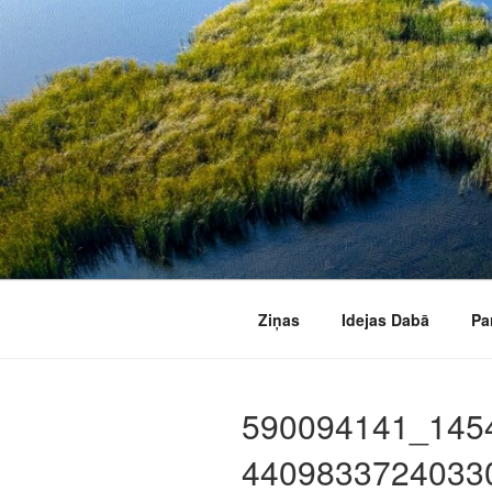
Doties
uz
saturu
Ziņas
Idejas Dabā
Pa
590094141_145
4409833724033