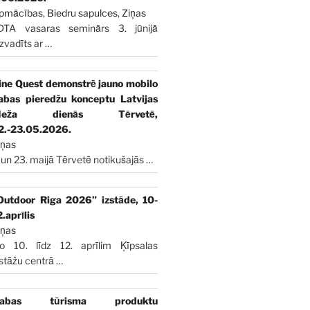
pmācības
,
Biedru sapulces
,
Ziņas
DTA vasaras seminārs 3. jūnijā
izvadīts ar
…
ine Quest demonstrē jauno mobilo
abas pieredžu konceptu Latvijas
Meža dienās Tērvetē,
2.-23.05.2026.
iņas
 un 23. maijā Tērvetē notikušajās
…
Outdoor Riga 2026” izstāde, 10-
2.aprīlis
iņas
o 10. līdz 12. aprīlim Ķīpsalas
zstāžu centrā
…
abas tūrisma produktu