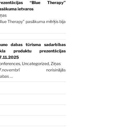
rezentācijas “Blue Therapy”
asākuma ietvaros
iņas
Blue Therapy” pasākuma mērķis bija
auno dabas tūrisma sadarbības
īkla produktu prezentācijas
7.11.2025
onferences
,
Uncategorized
,
Ziņas
7.novembrī norisinājās
dabas
…