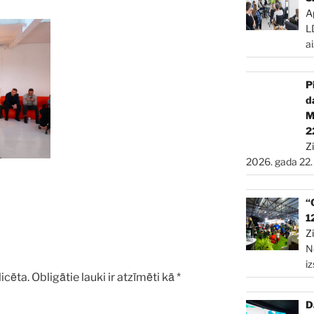
A
L
a
P
d
2
Z
2026. gada 22.
“
1
Z
N
i
icēta.
Obligātie lauki ir atzīmēti kā
*
D