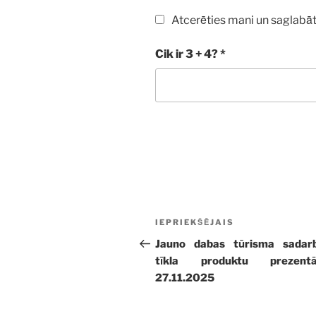
Atcerēties mani un saglabāt
Cik ir 3 + 4?
*
Ziņu
Iepriekšējā
IEPRIEKŠĒJAIS
izvēlne
ziņa:
Jauno dabas tūrisma sadarb
tīkla produktu prezentāc
27.11.2025