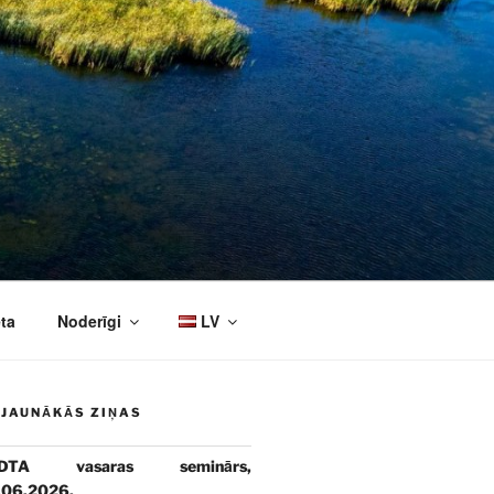
ta
Noderīgi
LV
JAUNĀKĀS ZIŅAS
DTA vasaras seminārs,
.06.2026.