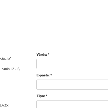
Vārds: *
ciācija”
lvāris 12 – 6,
E-pasts: *
Ziņa: *
ALV2X