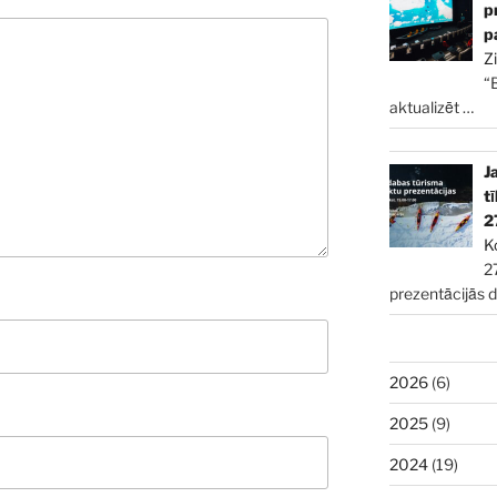
p
p
Z
“
aktualizēt
…
J
t
2
K
2
prezentācijās 
2026
(6)
2025
(9)
2024
(19)