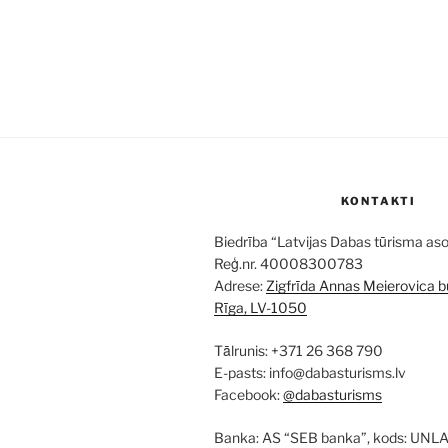
KONTAKTI
Biedrība “Latvijas Dabas tūrisma aso
Reģ.nr. 40008300783
Adrese:
Zigfrīda Annas Meierovica bu
Rīga, LV-1050
Tālrunis: +371 26 368 790
E-pasts: info@dabasturisms.lv
Facebook:
@dabasturisms
Banka: AS “SEB banka”, kods: UNL