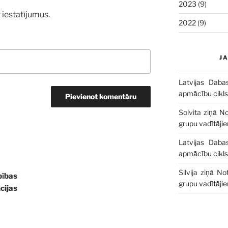
2023
(9)
 iestatījumus.
2022
(9)
J
Latvijas Daba
apmācību cikls
Solvita
ziņā
No
grupu vadītāji
Latvijas Daba
apmācību cikls
Silvija
ziņā
Not
ības
grupu vadītāji
ijas