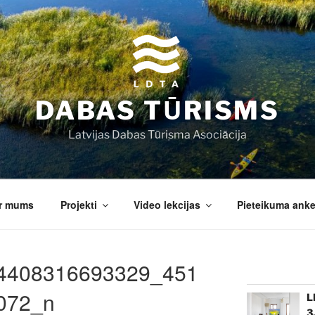
DABAS TŪRISMS
Latvijas Dabas Tūrisma Asociācija
r mums
Projekti
Video lekcijas
Pieteikuma anke
4408316693329_451
072_n
L
3