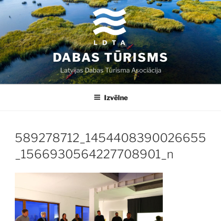
Doties
uz
saturu
DABAS TŪRISMS
Latvijas Dabas Tūrisma Asociācija
Izvēlne
589278712_1454408390026655
_1566930564227708901_n