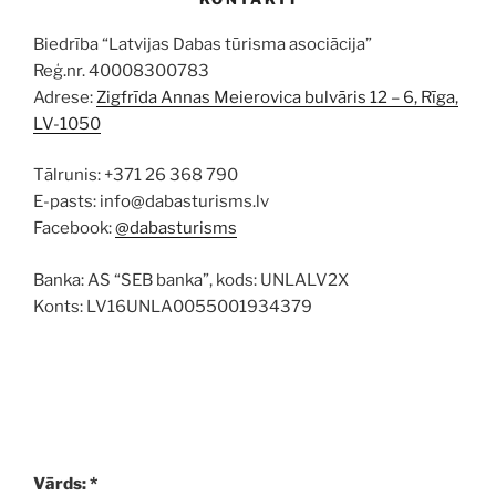
Biedrība “Latvijas Dabas tūrisma asociācija”
Reģ.nr. 40008300783
Adrese:
Zigfrīda Annas Meierovica bulvāris 12 – 6, Rīga,
LV-1050
Tālrunis: +371 26 368 790
E-pasts: info@dabasturisms.lv
Facebook:
@dabasturisms
Banka: AS “SEB banka”, kods: UNLALV2X
Konts: LV16UNLA0055001934379
Vārds: *