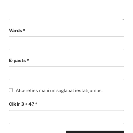
Vārds
*
E-pasts
*
Atcerēties mani un saglabāt iestatījumus.
Cik ir 3 + 4?
*