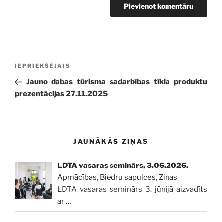
Ziņu
Iepriekšējā
IEPRIEKŠĒJAIS
izvēlne
ziņa:
Jauno dabas tūrisma sadarbības tīkla produktu
prezentācijas 27.11.2025
JAUNĀKĀS ZIŅAS
LDTA vasaras seminārs, 3.06.2026.
Apmācības
,
Biedru sapulces
,
Ziņas
LDTA vasaras seminārs 3. jūnijā aizvadīts
ar
…