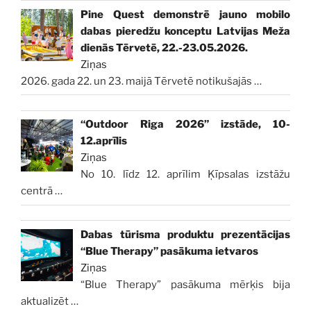
Pine Quest demonstrē jauno mobilo
dabas pieredžu konceptu Latvijas Meža
dienās Tērvetē, 22.-23.05.2026.
Ziņas
2026. gada 22. un 23. maijā Tērvetē notikušajās
…
“Outdoor Riga 2026” izstāde, 10-
12.aprīlis
Ziņas
No 10. līdz 12. aprīlim Ķīpsalas izstāžu
centrā
…
Dabas tūrisma produktu prezentācijas
“Blue Therapy” pasākuma ietvaros
Ziņas
“Blue Therapy” pasākuma mērķis bija
aktualizēt
…