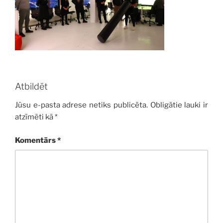
Atbildēt
Jūsu e-pasta adrese netiks publicēta.
Obligātie lauki ir
atzīmēti kā
*
Komentārs
*