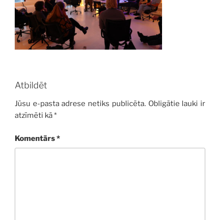
Atbildēt
Jūsu e-pasta adrese netiks publicēta.
Obligātie lauki ir
atzīmēti kā
*
Komentārs
*