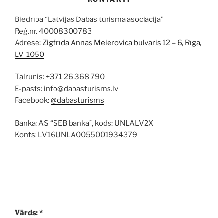
Biedrība “Latvijas Dabas tūrisma asociācija”
Reģ.nr. 40008300783
Adrese:
Zigfrīda Annas Meierovica bulvāris 12 – 6, Rīga,
LV-1050
Tālrunis: +371 26 368 790
E-pasts: info@dabasturisms.lv
Facebook:
@dabasturisms
Banka: AS “SEB banka”, kods: UNLALV2X
Konts: LV16UNLA0055001934379
Vārds: *