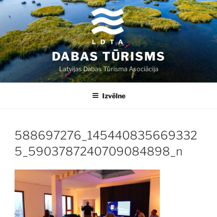
Doties
uz
saturu
DABAS TŪRISMS
Latvijas Dabas Tūrisma Asociācija
Izvēlne
588697276_145440835669332
5_5903787240709084898_n