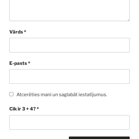
Vārds
*
E-pasts
*
Atcerēties mani un saglabāt iestatījumus.
Cik ir 3 + 4?
*