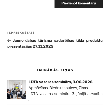
Ziņu
Iepriekšējā
IEPRIEKŠĒJAIS
izvēlne
ziņa:
Jauno dabas tūrisma sadarbības tīkla produktu
prezentācijas 27.11.2025
JAUNĀKĀS ZIŅAS
LDTA vasaras seminārs, 3.06.2026.
Apmācības
,
Biedru sapulces
,
Ziņas
LDTA vasaras seminārs 3. jūnijā aizvadīts
ar
…