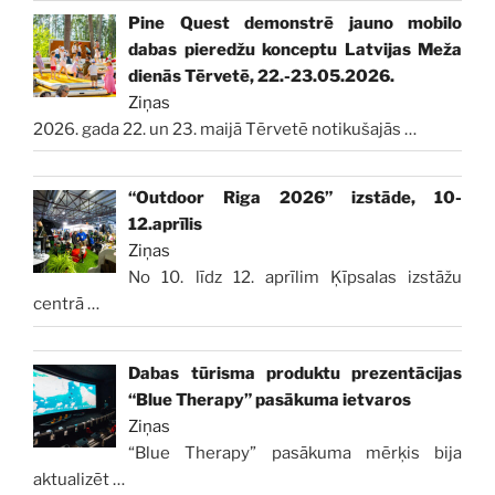
Pine Quest demonstrē jauno mobilo
dabas pieredžu konceptu Latvijas Meža
dienās Tērvetē, 22.-23.05.2026.
Ziņas
2026. gada 22. un 23. maijā Tērvetē notikušajās
…
“Outdoor Riga 2026” izstāde, 10-
12.aprīlis
Ziņas
No 10. līdz 12. aprīlim Ķīpsalas izstāžu
centrā
…
Dabas tūrisma produktu prezentācijas
“Blue Therapy” pasākuma ietvaros
Ziņas
“Blue Therapy” pasākuma mērķis bija
aktualizēt
…