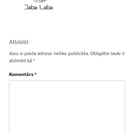
Atbildēt
Jūsu e-pasta adrese netiks publicēta.
Obligātie lauki ir
atzīmēti kā
*
Komentārs
*