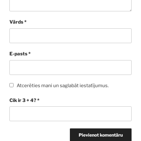
Vārds
*
E-pasts
*
Atcerēties mani un saglabāt iestatījumus.
Cik ir 3 + 4?
*