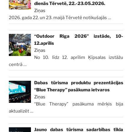
dienās Tērvetē, 22.-23.05.2026.
Ziņas
2026. gada 22. un 23. maijā Tērvetē notikušajās
…
“Outdoor Riga 2026” izstāde, 10-
12.aprīlis
Ziņas
No 10. līdz 12. aprīlim Ķīpsalas izstāžu
centrā
…
Dabas tūrisma produktu prezentācijas
“Blue Therapy” pasākuma ietvaros
Ziņas
“Blue Therapy” pasākuma mērķis bija
aktualizēt
…
Jauno dabas tūrisma sadarbības tīkla