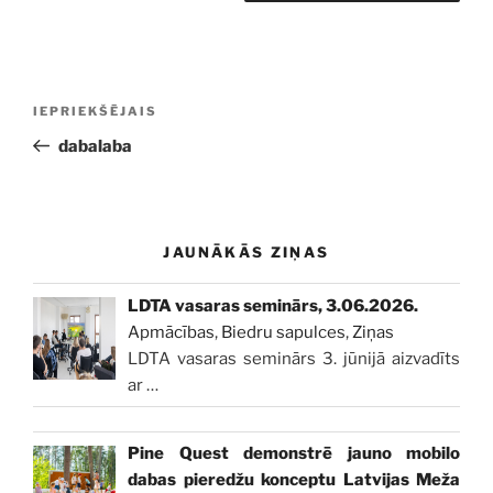
Ziņu
Iepriekšējā
IEPRIEKŠĒJAIS
izvēlne
ziņa:
dabalaba
JAUNĀKĀS ZIŅAS
LDTA vasaras seminārs, 3.06.2026.
Apmācības
,
Biedru sapulces
,
Ziņas
LDTA vasaras seminārs 3. jūnijā aizvadīts
ar
…
Pine Quest demonstrē jauno mobilo
dabas pieredžu konceptu Latvijas Meža