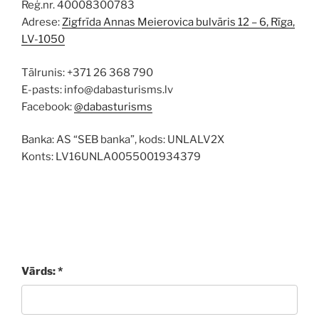
Reģ.nr. 40008300783
Adrese:
Zigfrīda Annas Meierovica bulvāris 12 – 6, Rīga,
LV-1050
Tālrunis: +371 26 368 790
E-pasts: info@dabasturisms.lv
Facebook:
@dabasturisms
Banka: AS “SEB banka”, kods: UNLALV2X
Konts: LV16UNLA0055001934379
Vārds: *