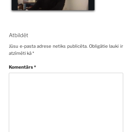
Atbildēt
Jūsu e-pasta adrese netiks publicēta.
Obligātie lauki ir
atzīmēti kā
*
Komentārs
*