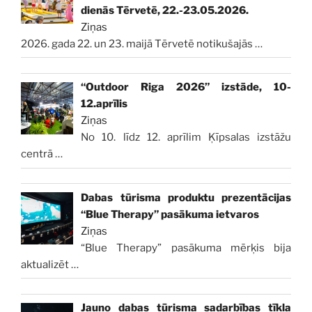
dienās Tērvetē, 22.-23.05.2026.
Ziņas
2026. gada 22. un 23. maijā Tērvetē notikušajās
…
“Outdoor Riga 2026” izstāde, 10-
12.aprīlis
Ziņas
No 10. līdz 12. aprīlim Ķīpsalas izstāžu
centrā
…
Dabas tūrisma produktu prezentācijas
“Blue Therapy” pasākuma ietvaros
Ziņas
“Blue Therapy” pasākuma mērķis bija
aktualizēt
…
Jauno dabas tūrisma sadarbības tīkla