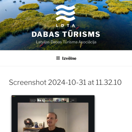
Doties
uz
saturu
DABAS TŪRISMS
Latvijas Dabas Tūrisma Asociācija
Izvēlne
Screenshot 2024-10-31 at 11.32.10