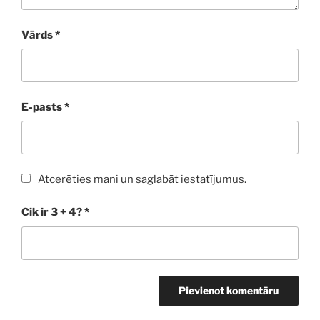
Vārds
*
E-pasts
*
Atcerēties mani un saglabāt iestatījumus.
Cik ir 3 + 4?
*