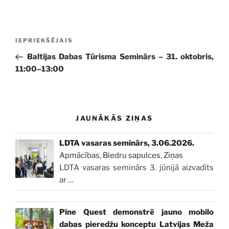
Ziņu
Iepriekšējā
IEPRIEKŠĒJAIS
izvēlne
ziņa:
Baltijas Dabas Tūrisma Seminārs – 31. oktobris,
11:00–13:00
JAUNĀKĀS ZIŅAS
LDTA vasaras seminārs, 3.06.2026.
Apmācības
,
Biedru sapulces
,
Ziņas
LDTA vasaras seminārs 3. jūnijā aizvadīts
ar
…
Pine Quest demonstrē jauno mobilo
dabas pieredžu konceptu Latvijas Meža