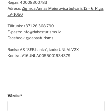
Reģ.nr. 40008300783
Adrese:
Zigfrīda Annas Meierovica bulvāris 12 – 6, Rīga,
LV-1050
Tālrunis: +371 26 368 790
E-pasts: info@dabasturisms.lv
Facebook:
@dabasturisms
Banka: AS “SEB banka”, kods: UNLALV2X
Konts: LV16UNLA0055001934379
Vārds: *