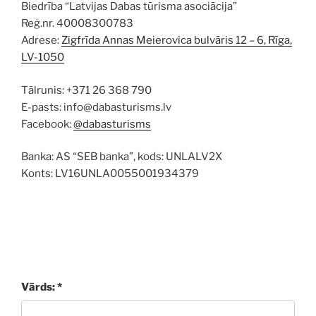
Biedrība “Latvijas Dabas tūrisma asociācija”
Reģ.nr. 40008300783
Adrese:
Zigfrīda Annas Meierovica bulvāris 12 – 6, Rīga,
LV-1050
Tālrunis: +371 26 368 790
E-pasts: info@dabasturisms.lv
Facebook:
@dabasturisms
Banka: AS “SEB banka”, kods: UNLALV2X
Konts: LV16UNLA0055001934379
Vārds: *