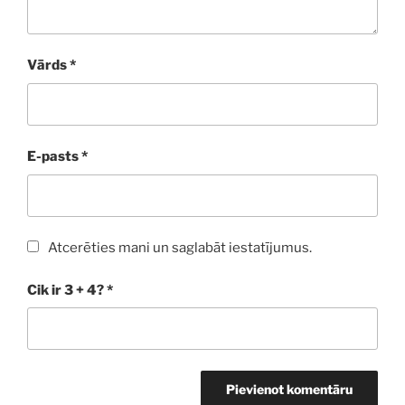
Vārds
*
E-pasts
*
Atcerēties mani un saglabāt iestatījumus.
Cik ir 3 + 4?
*