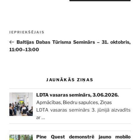
Ziņu
Iepriekšējā
IEPRIEKŠĒJAIS
izvēlne
ziņa:
Baltijas Dabas Tūrisma Seminārs – 31. oktobris,
11:00–13:00
JAUNĀKĀS ZIŅAS
LDTA vasaras seminārs, 3.06.2026.
Apmācības
,
Biedru sapulces
,
Ziņas
LDTA vasaras seminārs 3. jūnijā aizvadīts
ar
…
Pine Quest demonstrē jauno mobilo