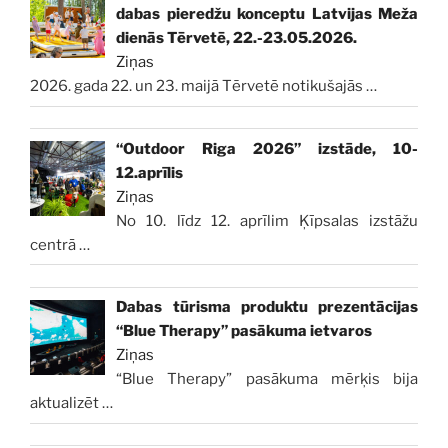
dabas pieredžu konceptu Latvijas Meža
dienās Tērvetē, 22.-23.05.2026.
Ziņas
2026. gada 22. un 23. maijā Tērvetē notikušajās
…
“Outdoor Riga 2026” izstāde, 10-
12.aprīlis
Ziņas
No 10. līdz 12. aprīlim Ķīpsalas izstāžu
centrā
…
Dabas tūrisma produktu prezentācijas
“Blue Therapy” pasākuma ietvaros
Ziņas
“Blue Therapy” pasākuma mērķis bija
aktualizēt
…