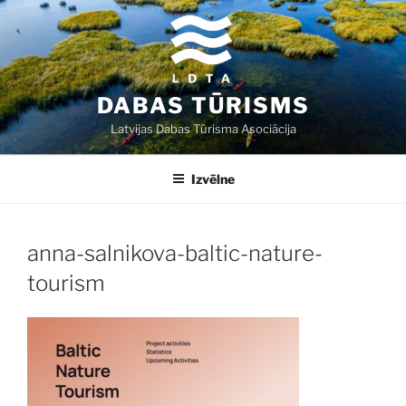
Doties
uz
saturu
DABAS TŪRISMS
Latvijas Dabas Tūrisma Asociācija
Izvēlne
anna-salnikova-baltic-nature-
tourism