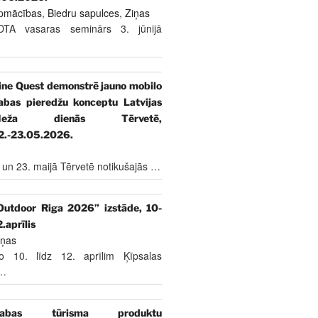
pmācības
,
Biedru sapulces
,
Ziņas
DTA vasaras seminārs 3. jūnijā
ine Quest demonstrē jauno mobilo
abas pieredžu konceptu Latvijas
Meža dienās Tērvetē,
2.-23.05.2026.
 un 23. maijā Tērvetē notikušajās
…
Outdoor Riga 2026” izstāde, 10-
2.aprīlis
iņas
o 10. līdz 12. aprīlim Ķīpsalas
…
abas tūrisma produktu