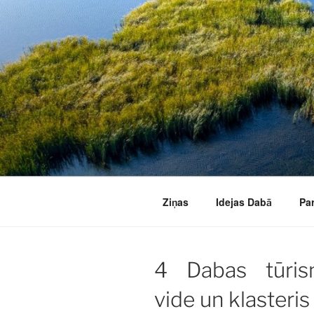
Doties
uz
saturu
Ziņas
Idejas Dabā
Pa
4 Dabas tūris
vide un klasteris