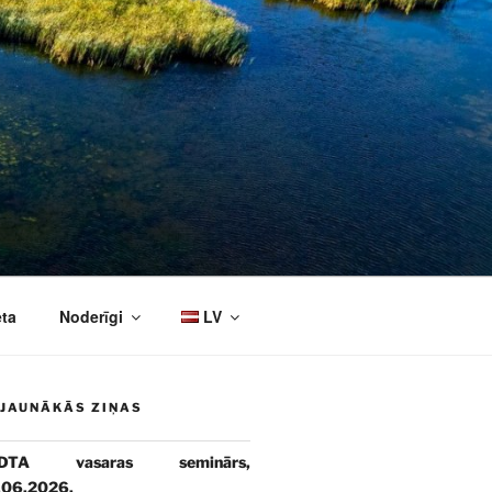
eta
Noderīgi
LV
JAUNĀKĀS ZIŅAS
DTA vasaras seminārs,
.06.2026.