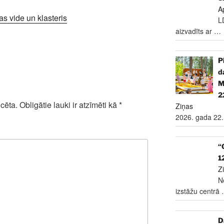
A
s vide un klasteris
L
aizvadīts ar
…
P
d
2
cēta.
Obligātie lauki ir atzīmēti kā
*
Ziņas
2026. gada 22.
“
1
Z
N
izstāžu centrā
D