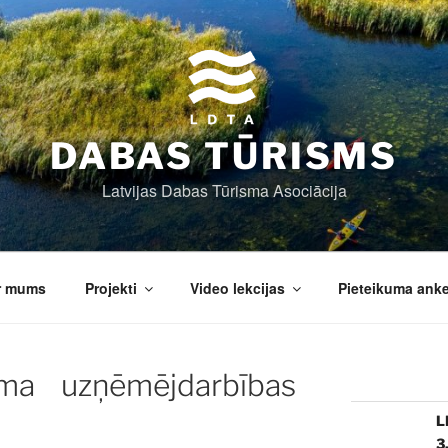
DABAS TŪRISMS
Latvijas Dabas Tūrisma Asociācija
r mums
Projekti
Video lekcijas
Pieteikuma ank
ma uzņēmējdarbības
L
3