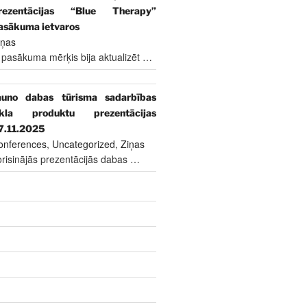
rezentācijas “Blue Therapy”
asākuma ietvaros
iņas
 pasākuma mērķis bija aktualizēt
…
auno dabas tūrisma sadarbības
īkla produktu prezentācijas
7.11.2025
onferences
,
Uncategorized
,
Ziņas
risinājās prezentācijās dabas
…