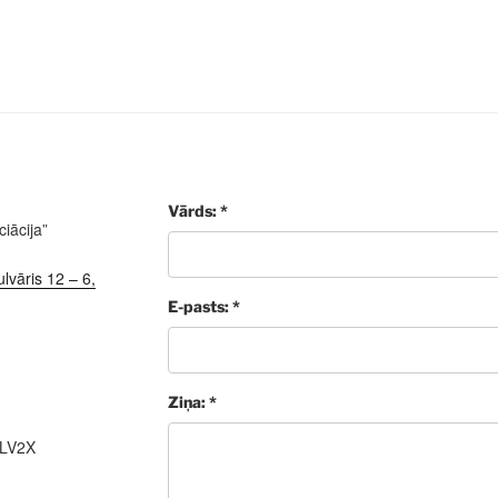
Vārds: *
iācija”
lvāris 12 – 6,
E-pasts: *
Ziņa: *
ALV2X