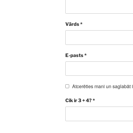
Vārds
*
E-pasts
*
Atcerēties mani un saglabāt 
Cik ir 3 + 4?
*