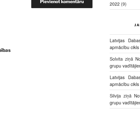
2022
(9)
J
Latvijas Daba
apmācību cikls
bības
Solvita
ziņā
No
grupu vadītāji
Latvijas Daba
apmācību cikls
Silvija
ziņā
No
grupu vadītāji