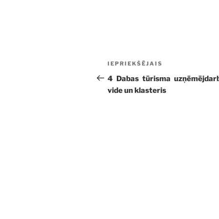
Ziņu
Iepriekšējā
IEPRIEKŠĒJAIS
izvēlne
ziņa:
4 Dabas tūrisma uzņēmējdar
vide un klasteris