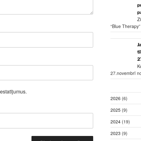
p
p
Z
“Blue Therapy”
J
t
2
K
27.novembrī no
iestatījumus.
2026
(6)
2025
(9)
2024
(19)
2023
(9)