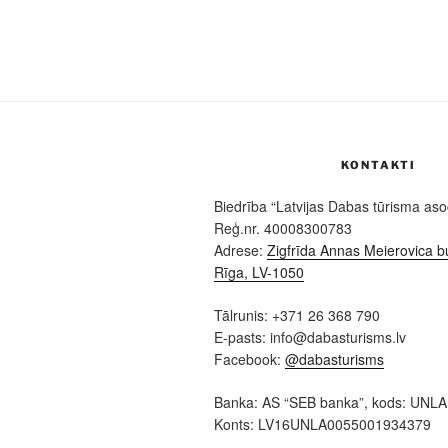
KONTAKTI
Biedrība “Latvijas Dabas tūrisma asoc
Reģ.nr. 40008300783
Adrese:
Zigfrīda Annas Meierovica bu
Rīga, LV-1050
Tālrunis: +371 26 368 790
E-pasts: info@dabasturisms.lv
Facebook:
@dabasturisms
Banka: AS “SEB banka”, kods: UNL
Konts: LV16UNLA0055001934379