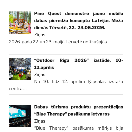
Pine Quest demonstrē jauno mobilo
dabas pieredžu konceptu Latvijas Meža
dienās Tērvetē, 22.-23.05.2026.
Ziņas
2026. gada 22. un 23. maijā Tērvetē notikušajās
…
“Outdoor Riga 2026” izstāde, 10-
12.aprīlis
Ziņas
No 10. līdz 12. aprīlim Ķīpsalas izstāžu
centrā
…
Dabas tūrisma produktu prezentācijas
“Blue Therapy” pasākuma ietvaros
Ziņas
“Blue Therapy” pasākuma mērķis bija