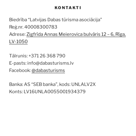
KONTAKTI
Biedrība “Latvijas Dabas tūrisma asociācija”
Reģ.nr. 40008300783
Adrese:
Zigfrīda Annas Meierovica bulvāris 12 – 6, Rīga,
LV-1050
Tālrunis: +371 26 368 790
E-pasts: info@dabasturisms.lv
Facebook:
@dabasturisms
Banka: AS “SEB banka”, kods: UNLALV2X
Konts: LV16UNLA0055001934379