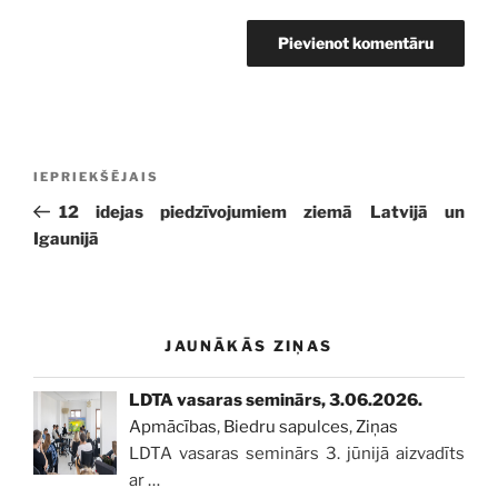
Ziņu
Iepriekšējā
IEPRIEKŠĒJAIS
izvēlne
ziņa:
12 idejas piedzīvojumiem ziemā Latvijā un
Igaunijā
JAUNĀKĀS ZIŅAS
LDTA vasaras seminārs, 3.06.2026.
Apmācības
,
Biedru sapulces
,
Ziņas
LDTA vasaras seminārs 3. jūnijā aizvadīts
ar
…