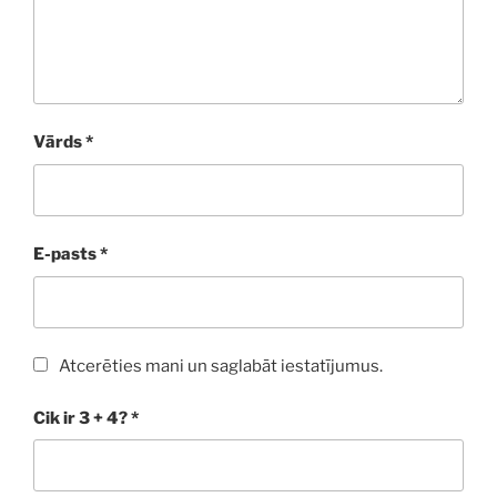
Vārds
*
E-pasts
*
Atcerēties mani un saglabāt iestatījumus.
Cik ir 3 + 4?
*