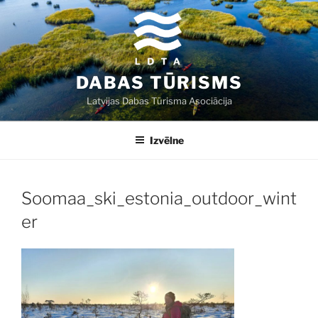
Doties
uz
saturu
DABAS TŪRISMS
Latvijas Dabas Tūrisma Asociācija
Izvēlne
Soomaa_ski_estonia_outdoor_wint
er