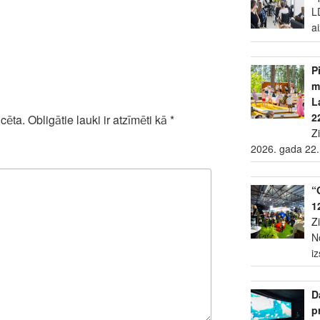
L
a
P
m
L
2
cēta.
Obligātie lauki ir atzīmēti kā
*
Z
2026. gada 22.
“
1
Z
N
i
D
p