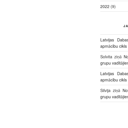
2022
(9)
J
Latvijas Daba
apmācību cikls
Solvita
ziņā
No
grupu vadītāji
Latvijas Daba
apmācību cikls
Silvija
ziņā
No
grupu vadītāji