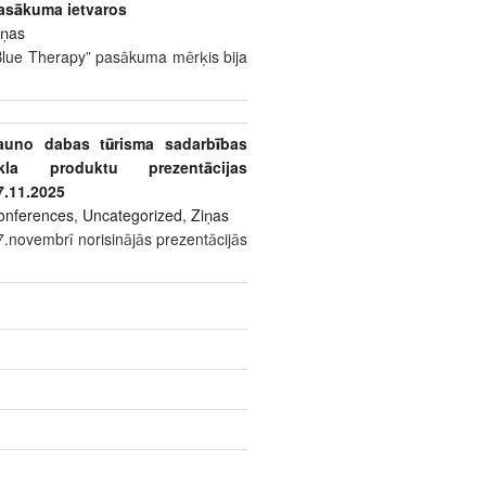
asākuma ietvaros
iņas
Blue Therapy” pasākuma mērķis bija
auno dabas tūrisma sadarbības
īkla produktu prezentācijas
7.11.2025
onferences
,
Uncategorized
,
Ziņas
7.novembrī norisinājās prezentācijās