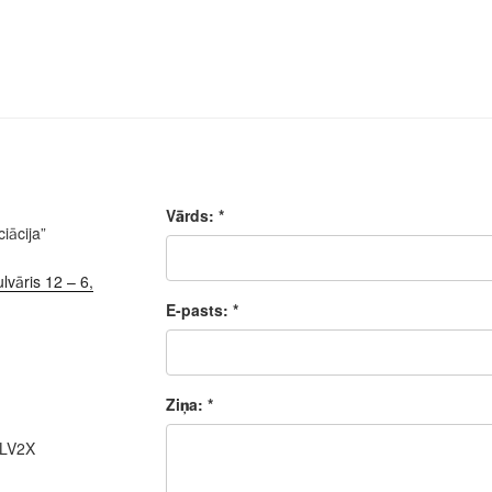
Vārds: *
iācija”
lvāris 12 – 6,
E-pasts: *
Ziņa: *
ALV2X