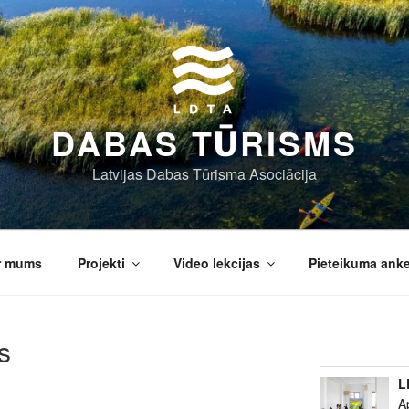
DABAS TŪRISMS
Latvijas Dabas Tūrisma Asociācija
r mums
Projekti
Video lekcijas
Pieteikuma ank
s
L
A