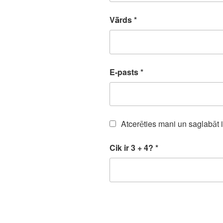
Vārds
*
E-pasts
*
Atcerēties mani un saglabāt 
Cik ir 3 + 4?
*