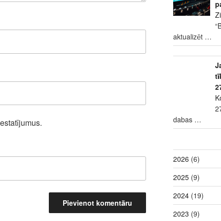
p
Z
“
aktualizēt
…
J
t
2
K
2
dabas
…
iestatījumus.
2026
(6)
2025
(9)
2024
(19)
2023
(9)