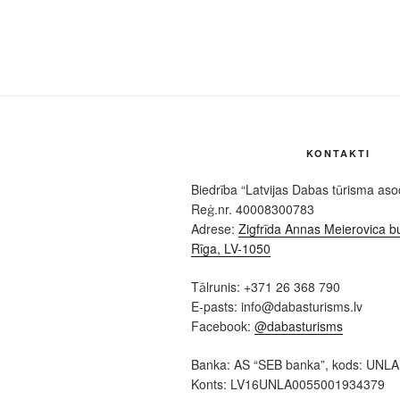
KONTAKTI
Biedrība “Latvijas Dabas tūrisma asoc
Reģ.nr. 40008300783
Adrese:
Zigfrīda Annas Meierovica bu
Rīga, LV-1050
Tālrunis: +371 26 368 790
E-pasts: info@dabasturisms.lv
Facebook:
@dabasturisms
Banka: AS “SEB banka”, kods: UNL
Konts: LV16UNLA0055001934379