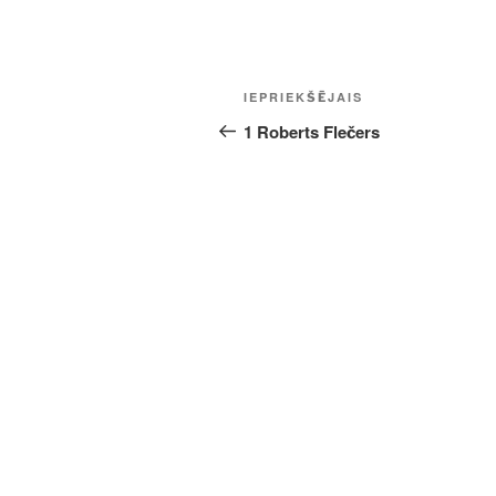
Ziņu
Iepriekšējā
IEPRIEKŠĒJAIS
izvēlne
ziņa:
1 Roberts Flečers