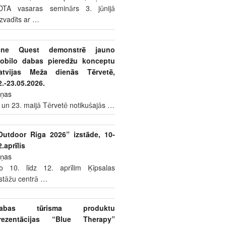
DTA vasaras seminārs 3. jūnijā
izvadīts ar
…
ine Quest demonstrē jauno
obilo dabas pieredžu konceptu
atvijas Meža dienās Tērvetē,
2.-23.05.2026.
iņas
 un 23. maijā Tērvetē notikušajās
…
Outdoor Riga 2026” izstāde, 10-
2.aprīlis
iņas
o 10. līdz 12. aprīlim Ķīpsalas
zstāžu centrā
…
abas tūrisma produktu
rezentācijas “Blue Therapy”