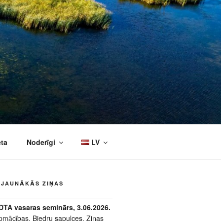
eta
Noderīgi
LV
JAUNĀKĀS ZIŅAS
DTA vasaras seminārs, 3.06.2026.
pmācības
,
Biedru sapulces
,
Ziņas