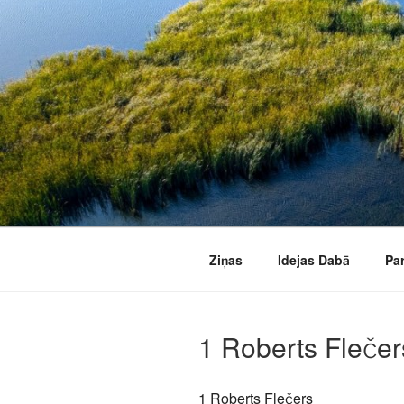
Doties
uz
saturu
Ziņas
Idejas Dabā
Pa
1 Roberts Flečer
1 Roberts Flečers