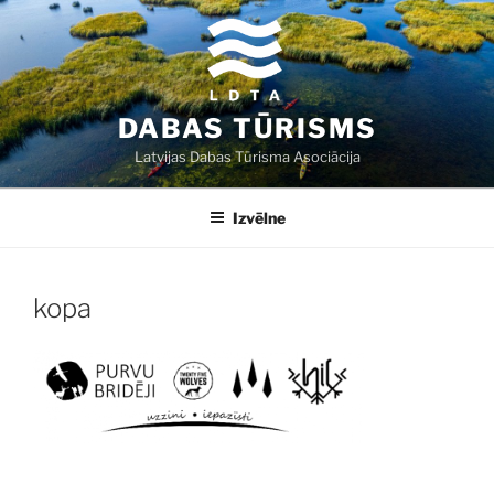
Doties
uz
saturu
DABAS TŪRISMS
Latvijas Dabas Tūrisma Asociācija
Izvēlne
kopa