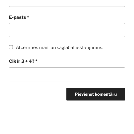
E-pasts
*
Atcerēties mani un saglabāt iestatījumus.
Cik ir 3 + 4?
*