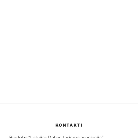
KONTAKTI
Biedrība “Latvijas Dabas tūrisma asociācija”