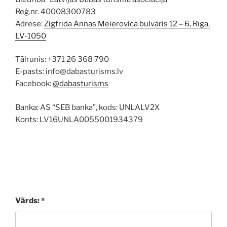
Reģ.nr. 40008300783
Adrese:
Zigfrīda Annas Meierovica bulvāris 12 – 6, Rīga,
LV-1050
Tālrunis: +371 26 368 790
E-pasts: info@dabasturisms.lv
Facebook:
@dabasturisms
Banka: AS “SEB banka”, kods: UNLALV2X
Konts: LV16UNLA0055001934379
Vārds: *