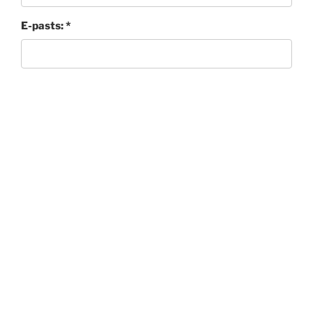
E-pasts: *
Ziņa: *
Sūtīt
© Latvijas Dabas tūrisma asociācija 2026
Dabas tūrisms