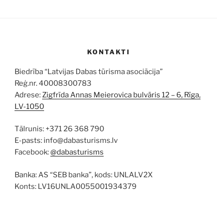
KONTAKTI
Biedrība “Latvijas Dabas tūrisma asociācija”
Reģ.nr. 40008300783
Adrese:
Zigfrīda Annas Meierovica bulvāris 12 – 6, Rīga,
LV-1050
Tālrunis: +371 26 368 790
E-pasts: info@dabasturisms.lv
Facebook:
@dabasturisms
Banka: AS “SEB banka”, kods: UNLALV2X
Konts: LV16UNLA0055001934379