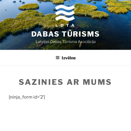
Doties
uz
saturu
DABAS TŪRISMS
Latvijas Dabas Tūrisma Asociācija
Izvēlne
SAZINIES AR MUMS
[ninja_form id=’2′]